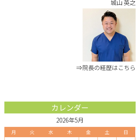
城山 英之
⇒院長の経歴はこちら
カレンダー
2026年5月
月
火
水
木
金
土
日