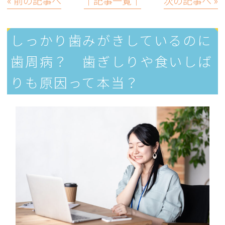
« 前の記事へ
│記事一覧│
次の記事へ »
しっかり歯みがきしているのに
歯周病？ 歯ぎしりや食いしば
りも原因って本当？