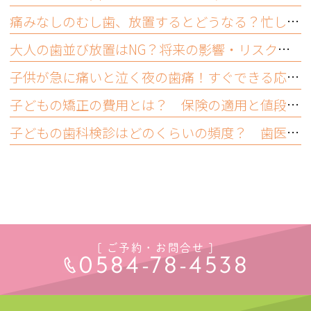
痛みなしのむし歯、放置するとどうなる？忙しいママが受診すべき理由
大人の歯並び放置はNG？将来の影響・リスクと今できるむし歯予防
子供が急に痛いと泣く夜の歯痛！すぐできる応急処置と受診の目安
子どもの矯正の費用とは？ 保険の適用と値段の相場について
子どもの歯科検診はどのくらいの頻度？ 歯医者では何をする？
[ ご予約・お問合せ ]
0584-78-4538