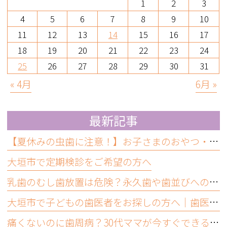
1
2
3
4
5
6
7
8
9
10
11
12
13
14
15
16
17
18
19
20
21
22
23
24
25
26
27
28
29
30
31
« 4月
6月 »
最新記事
【夏休みの虫歯に注意！】お子さまのおやつ・ジュースと虫歯予防について
大垣市で定期検診をご希望の方へ
乳歯のむし歯放置は危険？永久歯や歯並びへの影響と受診の目安
大垣市で子どもの歯医者をお探しの方へ｜歯医者嫌いにならないために大切なこと
痛くないのに歯周病？30代ママが今すぐできるセルフチェックと受診目安