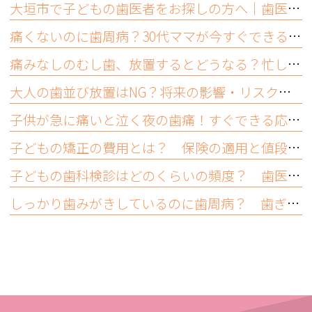
大垣市で子どもの歯医者をお探しの方へ｜歯医者嫌いにならないために大切なこと
痛くないのに歯周病？30代ママが今すぐできるセルフチェックと受診目安
痛みなしのむし歯、放置するとどうなる？忙しいママが受診すべき理由
大人の歯並び放置はNG？将来の影響・リスクと今できるむし歯予防
子供が急に痛いと泣く夜の歯痛！すぐできる応急処置と受診の目安
子どもの矯正の費用とは？ 保険の適用と値段の相場について
子どもの歯科検診はどのくらいの頻度？ 歯医者では何をする？
しっかり歯みがきしているのに歯周病？ 歯ぎしりや食いしばりも原因って本当？