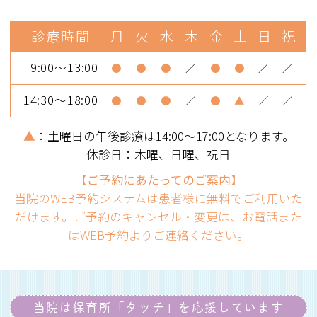
診療時間
月
火
水
木
金
土
日
祝
9:00～13:00
●
●
●
／
●
●
／
／
14:30～18:00
●
●
●
／
●
▲
／
／
▲
：土曜日の午後診療は14:00～17:00となります。
休診日：木曜、日曜、祝日
【ご予約にあたってのご案内】
当院のWEB予約システムは患者様に無料でご利用いた
だけます。ご予約のキャンセル・変更は、お電話また
はWEB予約よりご連絡ください。
当院は保育所「タッチ」を
応援しています