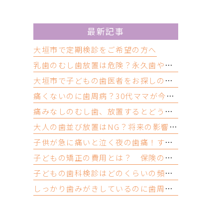
最新記事
大垣市で定期検診をご希望の方へ
乳歯のむし歯放置は危険？永久歯や歯並びへの影響と受診の目安
大垣市で子どもの歯医者をお探しの方へ｜歯医者嫌いにならないために大切なこと
痛くないのに歯周病？30代ママが今すぐできるセルフチェックと受診目安
痛みなしのむし歯、放置するとどうなる？忙しいママが受診すべき理由
大人の歯並び放置はNG？将来の影響・リスクと今できるむし歯予防
子供が急に痛いと泣く夜の歯痛！すぐできる応急処置と受診の目安
子どもの矯正の費用とは？ 保険の適用と値段の相場について
子どもの歯科検診はどのくらいの頻度？ 歯医者では何をする？
しっかり歯みがきしているのに歯周病？ 歯ぎしりや食いしばりも原因って本当？