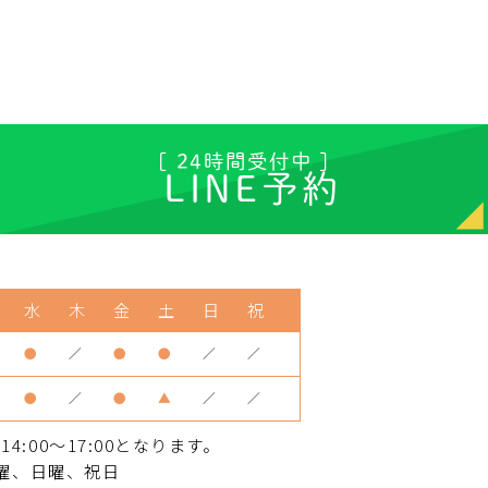
[ 24時間受付中 ]
LINE予約
水
木
金
土
日
祝
●
／
●
●
／
／
●
／
●
▲
／
／
:00～17:00となります。
曜、日曜、祝日