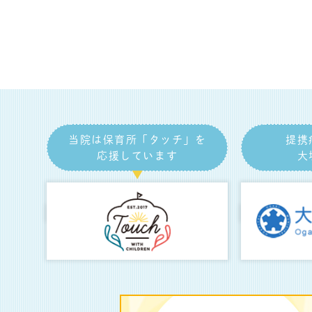
当院は保育所「タッチ」を
提携
応援しています
大