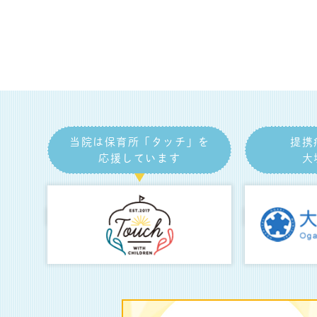
当院は保育所「タッチ」を
提携
応援しています
大