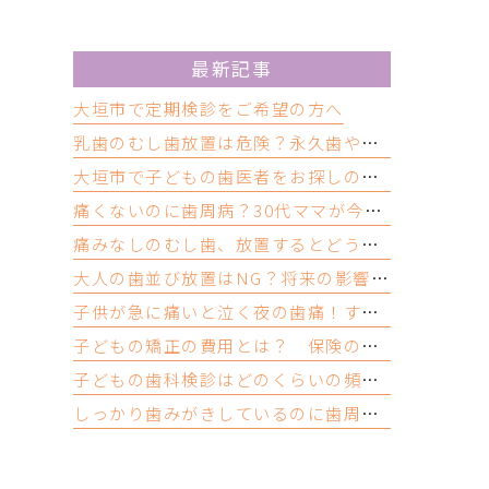
最新記事
大垣市で定期検診をご希望の方へ
乳歯のむし歯放置は危険？永久歯や歯並びへの影響と受診の目安
大垣市で子どもの歯医者をお探しの方へ｜歯医者嫌いにならないために大切なこと
痛くないのに歯周病？30代ママが今すぐできるセルフチェックと受診目安
痛みなしのむし歯、放置するとどうなる？忙しいママが受診すべき理由
大人の歯並び放置はNG？将来の影響・リスクと今できるむし歯予防
子供が急に痛いと泣く夜の歯痛！すぐできる応急処置と受診の目安
子どもの矯正の費用とは？ 保険の適用と値段の相場について
子どもの歯科検診はどのくらいの頻度？ 歯医者では何をする？
しっかり歯みがきしているのに歯周病？ 歯ぎしりや食いしばりも原因って本当？