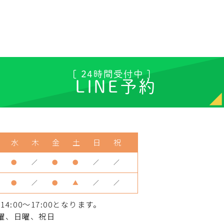
[ 24時間受付中 ]
LINE予約
水
木
金
土
日
祝
●
／
●
●
／
／
●
／
●
▲
／
／
:00～17:00となります。
曜、日曜、祝日