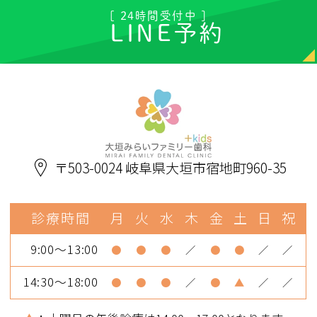
[ 24時間受付中 ]
LINE予約
〒503-0024 岐阜県大垣市宿地町960-35
診療時間
月
火
水
木
金
土
日
祝
9:00～13:00
●
●
●
／
●
●
／
／
14:30～18:00
●
●
●
／
●
▲
／
／