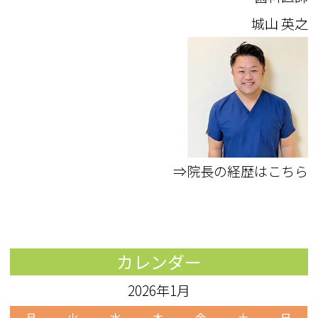
城山 英之
⇒院長の経歴はこちら
カレンダー
2026年1月
月
火
水
木
金
土
日