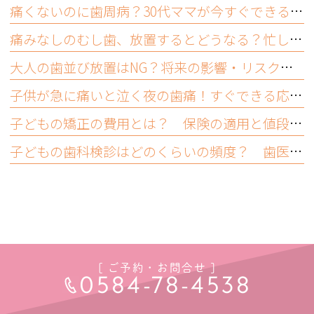
痛くないのに歯周病？30代ママが今すぐできるセルフチェックと受診目安
痛みなしのむし歯、放置するとどうなる？忙しいママが受診すべき理由
大人の歯並び放置はNG？将来の影響・リスクと今できるむし歯予防
子供が急に痛いと泣く夜の歯痛！すぐできる応急処置と受診の目安
子どもの矯正の費用とは？ 保険の適用と値段の相場について
子どもの歯科検診はどのくらいの頻度？ 歯医者では何をする？
[ ご予約・お問合せ ]
0584-78-4538